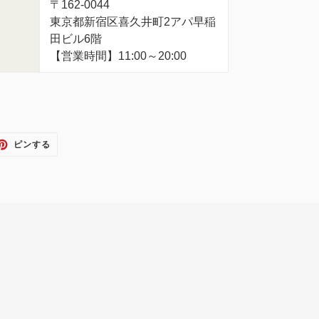
〒162-0044
東京都新宿区喜久井町2アパ早稲
田ビル6階
【営業時間】11:00～20:00
TTER
PINTEREST
ピンする
で
ピ
ン
す
る