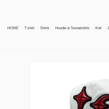
コ
ン
テ
ン
ツ
HOME
T-shirt
Shirts
Hoodie & Sweatshirts
Knit
J
に
ス
キ
ッ
プ
す
る