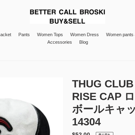
acket
Pants
Women Tops
Women Dress
Women pants &
Accessories
Blog
THUG CLU
RISE CA
ボールキャップ
14304
通
$52.00
売り切れ