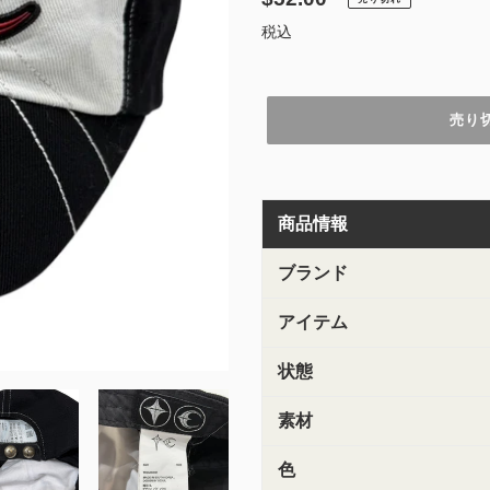
常
税込
価
格
売り
カ
ー
商品情報
ト
に
商
ブランド
品
を
アイテム
追
加
状態
す
る
素材
色