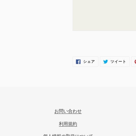
FACEBOOK
TWI
シェア
ツイート
で
に
シ
投
ェ
稿
ア
す
す
る
る
お問い合わせ
利用規約