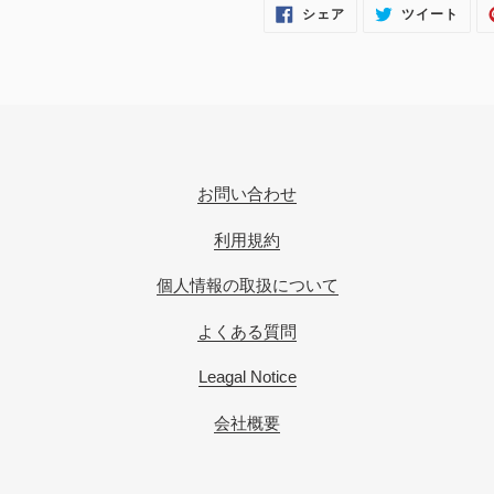
FACEBOOK
TWI
シェア
ツイート
で
に
シ
投
ェ
稿
ア
す
す
る
る
お問い合わせ
利用規約
個人情報の取扱について
よくある質問
Leagal Notice
会社概要