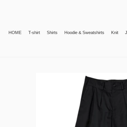
コ
ン
テ
ン
ツ
HOME
T-shirt
Shirts
Hoodie & Sweatshirts
Knit
J
に
ス
キ
ッ
プ
す
る