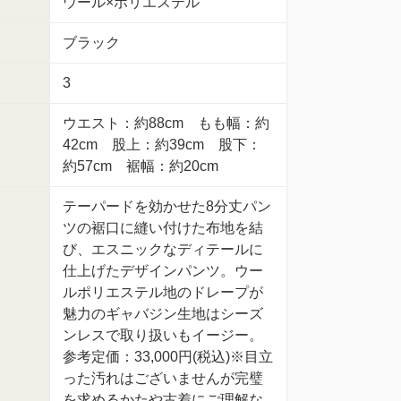
ウール×ポリエステル
ブラック
3
ウエスト：約88cm もも幅：約
42cm 股上：約39cm 股下：
約57cm 裾幅：約20cm
テーパードを効かせた8分丈パン
ツの裾口に縫い付けた布地を結
び、エスニックなディテールに
仕上げたデザインパンツ。ウー
ルポリエステル地のドレープが
魅力のギャバジン生地はシーズ
ンレスで取り扱いもイージー。
参考定価：33,000円(税込)※目立
った汚れはございませんが完璧
を求めるかたや古着にご理解な