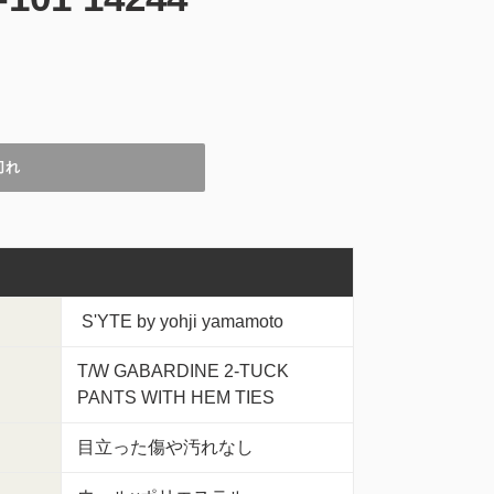
切れ
S'YTE by yohji yamamoto
T/W GABARDINE 2-TUCK
PANTS WITH HEM TIES
目立った傷や汚れなし