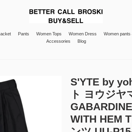
acket
Pants
Women Tops
Women Dress
Women pants &
Accessories
Blog
S'YTE by y
ト ヨウジヤマ
GABARDINE
WITH HEM
ンツ UU-P15-