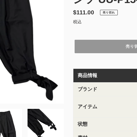
通
$111.00
売り切れ
常
税込
価
格
売り
カ
ー
商品情報
ト
に
商
ブランド
品
を
アイテム
追
加
す
状態
る